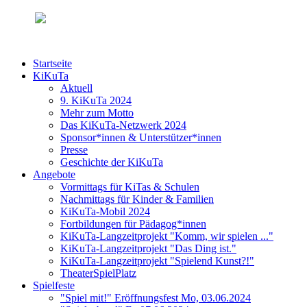
Startseite
KiKuTa
Aktuell
9. KiKuTa 2024
Mehr zum Motto
Das KiKuTa-Netzwerk 2024
Sponsor*innen & Unterstützer*innen
Presse
Geschichte der KiKuTa
Angebote
Vormittags für KiTas & Schulen
Nachmittags für Kinder & Familien
KiKuTa-Mobil 2024
Fortbildungen für Pädagog*innen
KiKuTa-Langzeitprojekt "Komm, wir spielen ..."
KiKuTa-Langzeitprojekt "Das Ding ist."
KiKuTa-Langzeitprojekt "Spielend Kunst?!"
TheaterSpielPlatz
Spielfeste
"Spiel mit!" Eröffnungsfest Mo, 03.06.2024