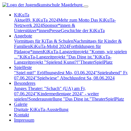
KiKuTa
Aktuell
9. KiKuTa 2024
Mehr zum Motto
Das KiKuTa-
Netzwerk 2024
Sponsor*innen &
Unterstützer*innen
Presse
Geschichte der KiKuTa
Angebote
Vormittags für KiTas & Schulen
Nachmittags für Kinder &
Familien
KiKuTa-Mobil 2024
Fortbildungen für
Pädagog*innen
KiKuTa-Langzeitprojekt "Komm, wir spielen
..."
KiKuTa-Langzeitprojekt "Das Ding ist."
KiKuTa-
Langzeitprojekt "Spielend Kunst?!"
TheaterSpielPlatz
Spielfeste
"Spiel mit!" Eröffnungsfest Mo, 03.06.2024
"Spieleabend" Fr,
07.06.2024
"Spielwiese" Abschlussfest Sa, 08.06.2024
Besonderes
Junges Theater: "Schach" (UA) am Fr,
07.06.2024
"Kindermedientage 2024" - weiter
spielen!
Sonderausstellung "Das Ding ist."
TheaterSpielPlatz
Galerie
Digitale KiKuTa-Ausstellung
Kontakt
Impressum